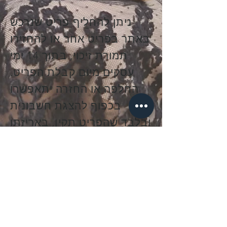
ניתן להחליף פריט שנרכש
באתר בפריט אחר או להחזירו
תמורת זיכוי, בתוך 14 ימי
עסקים מיום קבלת הפריט.
החלפה או החזרה יתאפשרו
בכפוף להצגת חשבונית
ובלבד שהפריט תקין, באריזתו
המקורית, נושא תווית מקורית
ומבלי שנעשה בו שימוש כלל