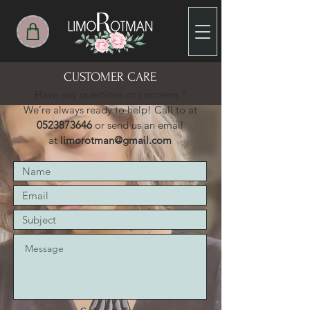
CUSTOMER CARE
Have any questions or concerns ?
We’re always ready to help! Call to at
0523873646
or send us an email
at
limorotman@gmail.com